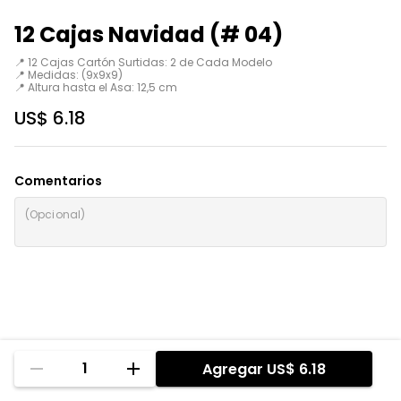
12 Cajas Navidad (# 04)
📍 12 Cajas Cartón Surtidas: 2 de Cada Modelo  

📍 Medidas: (9x9x9) 

📍 Altura hasta el Asa: 12,5 cm
US$ 6.18
Comentarios
1
Agregar
US$ 6.18