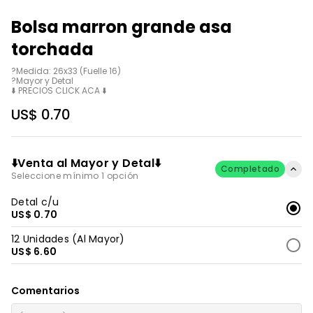
Bolsa marron grande asa
torchada
?Medida: 26x33 (Fuelle 16)

?Mayor y Detal 

⬇️ PRECIOS CLICK ACA ⬇️
US$ 0.70
⬇️Venta al Mayor y Detal⬇️
Completado
Seleccione mínimo 1 opción
Detal c/u
US$ 0.70
12 Unidades (Al Mayor)
US$ 6.60
Comentarios